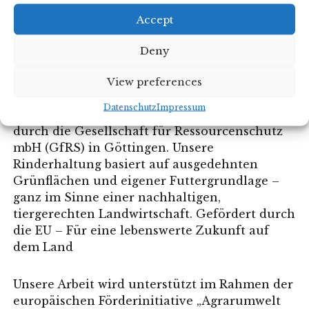
Accept
Deny
Unsere Ackerflächen – insgesamt rund 85
Hektar, je zur Hälfte Forst und Acker –
View preferences
bewirtschaften wir seit 2007 konsequent
Datenschutz
Impressum
ökologisch. Die Zertifizierung erfolgt jährlich
durch
die Gesellschaft für Ressourcenschutz
mbH (GfRS) in Göttingen.
Unsere
Rinderhaltung basiert auf ausgedehnten
Grünflächen und eigener Futtergrundlage –
ganz
im Sinne einer nachhaltigen,
tiergerechten Landwirtschaft.
Gefördert durch
die EU – Für eine lebenswerte Zukunft auf
dem Land
Unsere Arbeit wird unterstützt im Rahmen der
europäischen Förderinitiative „Agrarumwelt