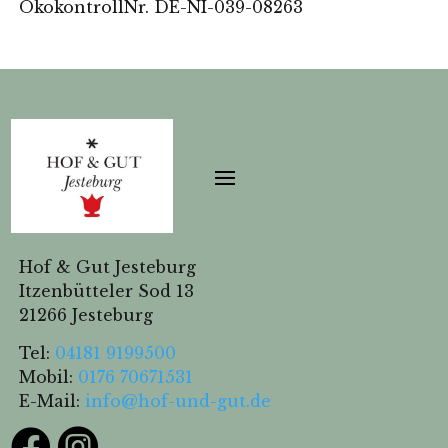
ÖkokontrollNr. DE-NI-039-08263
Hof & Gut Jesteburg
Itzenbütteler Sod 13
21266 Jesteburg
Tel:
04181 9199500
Mobil:
0176 70671531
E-Mail:
info@hof-und-gut.de

