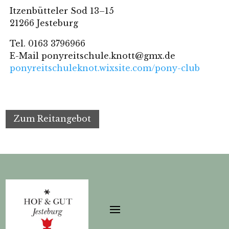
Itzenbütteler Sod 13–15
21266 Jesteburg
Tel. 0163 3796966
E-Mail ponyreitschule.knott@gmx.de
ponyreitschuleknot.wixsite.com/pony-club
Zum Reitangebot