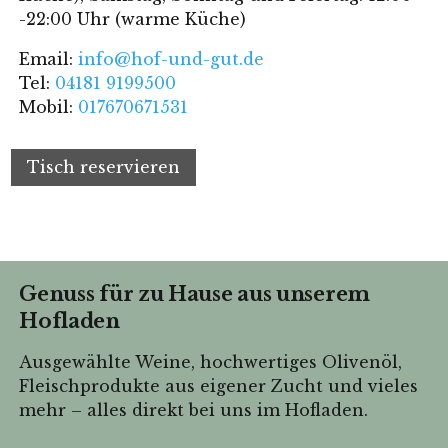
-22:00 Uhr (warme Küche)
Email:
info@hof-und-gut.de
Tel:
04181 9199500
Mobil:
017670671531
Tisch reservieren
Genuss für zu Hause aus unserem
Hofladen
Ausgewählte Weine, hochwertiges Olivenöl,
Fleischprodukte aus eigener Zucht und vieles
mehr – alles direkt bei uns im Hofladen.