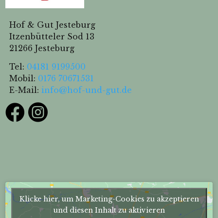
Hof & Gut Jesteburg
Itzenbütteler Sod 13
21266 Jesteburg
Tel:
04181 9199500
Mobil:
0176 70671531
E-Mail:
info@hof-und-gut.de


Klicke hier, um Marketing-Cookies zu akzeptieren
und diesen Inhalt zu aktivieren